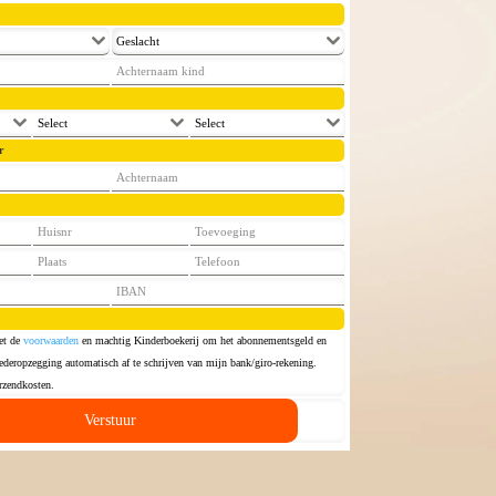
Geslacht
Select
Select
r
et de
voorwaarden
en machtig Kinderboekerij om het abonnementsgeld en
ederopzegging automatisch af te schrijven van mijn bank/giro-rekening.
rzendkosten.
Verstuur