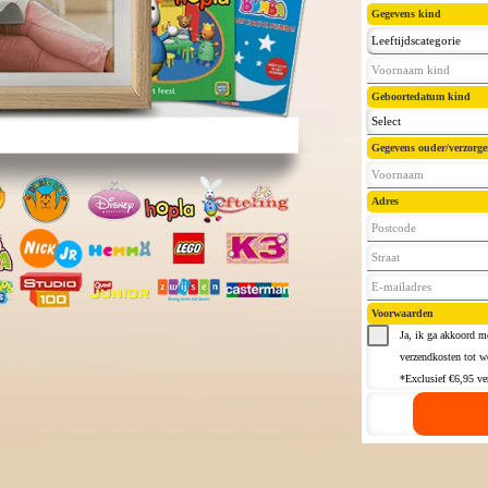
Gegevens kind
Leeftijdscategorie
Geboortedatum kind
Select
Gegevens ouder/verzorge
Adres
Voorwaarden
Ja, ik ga akkoord m
verzendkosten tot w
*Exclusief €6,95 ve