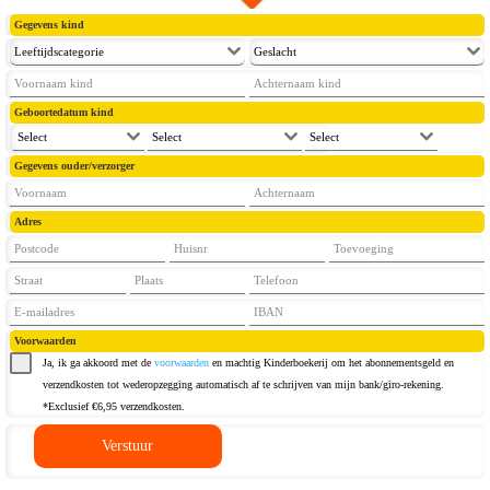
Gegevens kind
Leeftijdscategorie
Geslacht
Geboortedatum kind
Select
Select
Select
Gegevens ouder/verzorger
Adres
Voorwaarden
Ja, ik ga akkoord met de
voorwaarden
en machtig Kinderboekerij om het abonnementsgeld en
verzendkosten tot wederopzegging automatisch af te schrijven van mijn bank/giro-rekening.
*Exclusief €6,95 verzendkosten.
Verstuur