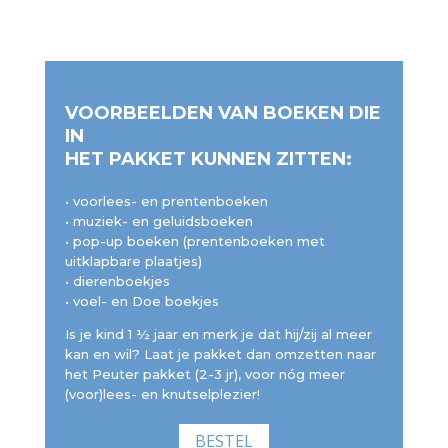
VOORBEELDEN VAN BOEKEN DIE
IN
HET PAKKET KUNNEN ZITTEN:
• voorlees- en prentenboeken
• muziek- en geluidsboeken
• pop-up boeken (prentenboeken met
uitklapbare plaatjes)
• dierenboekjes
• voel- en Doe boekjes
Is je kind 1 ½ jaar en merk je dat hij/zij al meer
kan en wil? Laat je pakket dan omzetten naar
het Peuter pakket (2-3 jr), voor nóg meer
(voor)lees- en knutselplezier!
BESTEL