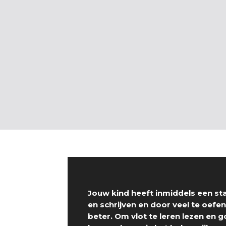
Jouw kind heeft inmiddels een st
en schrijven en door veel te oefe
beter. Om vlot te leren lezen en 