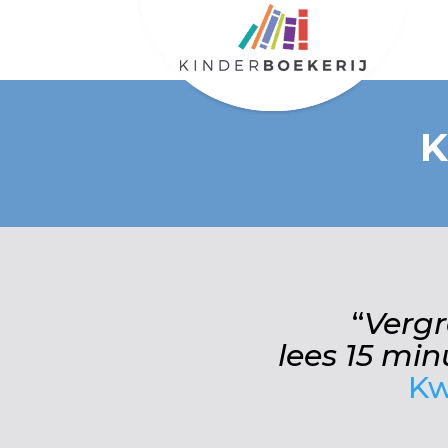
K
“
Vergr
lees 15 mi
Kw