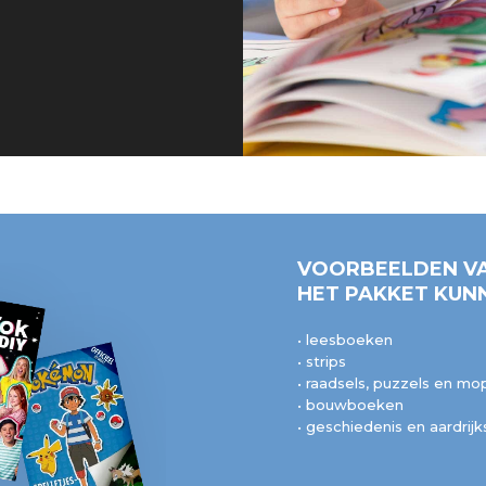
VOORBEELDEN VA
HET PAKKET KUNN
• leesboeken
• strips
• raadsels, puzzels en m
• bouwboeken
• geschiedenis en aardrij