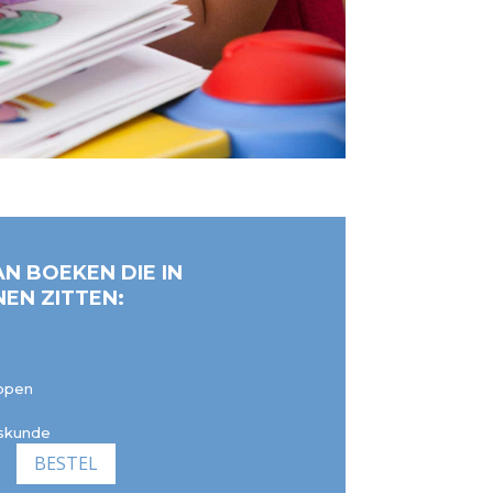
N BOEKEN DIE IN
EN ZITTEN:
oppen
kskunde
BESTEL