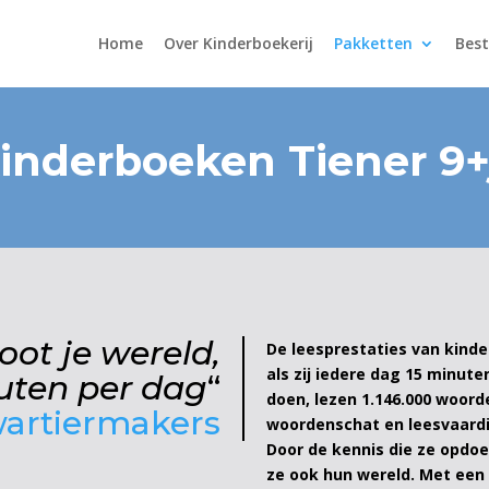
Home
Over Kinderboekerij
Pakketten
Best
inderboeken Tiener 9+
oot je wereld,
De leesprestaties van kind
als zij iedere dag 15 minute
nuten per dag
“
doen, lezen 1.146.000 woord
artiermakers
woordenschat en leesvaardi
Door de kennis die ze opdoe
ze ook hun wereld. Met een