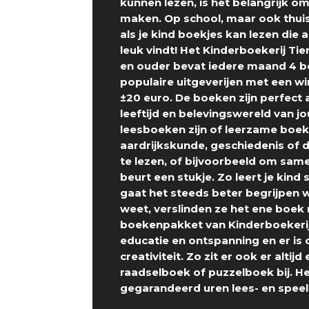
kunnen lezen, is het belangrijk o
maken. Op school, maar ook thuis.
als je kind boekjes kan lezen die aa
leuk vindt! Het Kinderboekerij Tie
en ouder bevat iedere maand 4 b
populaire uitgeverijen met een w
±20 euro. De boeken zijn perfect
leeftijd en belevingswereld van j
leesboeken zijn of leerzame boe
aardrijkskunde, geschiedenis of d
te lezen, of bijvoorbeeld om same
beurt een stukje. Zo leert je kind 
gaat het steeds beter begrijpen wa
weet, verslinden ze het ene boek 
boekenpakket van Kinderboekerij i
educatie en ontspanning en er is
creativiteit. Zo zit er ook er altij
raadselboek of puzzelboek bij. He
gegarandeerd uren lees- en speel