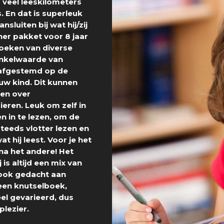
m veel leeskilometers
 En dat is superleuk
nsluiten bij wat hij/zij
ner pakket voor 8 jaar
oeken van diverse
inkelwaarde van
 afgestemd op de
ouw kind. Dit kunnen
ken over
ieren. Leuk om zelf in
n in te lezen, om de
steeds vlotter lezen en
t hij leest. Voor je het
na het andere! Het
s altijd een mix van
 ook gedacht aan
d een knutselboek,
el gevarieerd, dus
plezier.