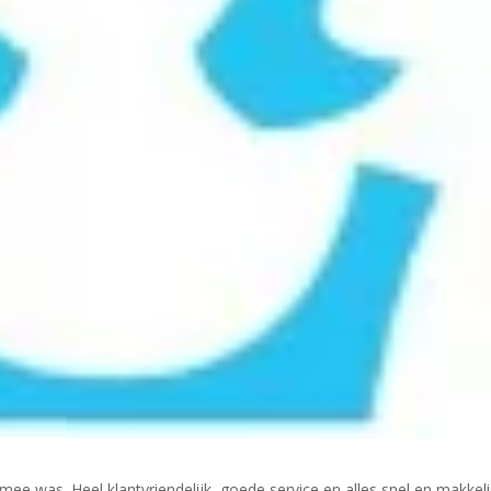
mee was. Heel klantvriendelijk, goede service en alles snel en makkeli