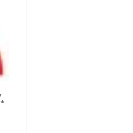
r
ook