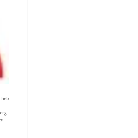
k heb
 erg
en.